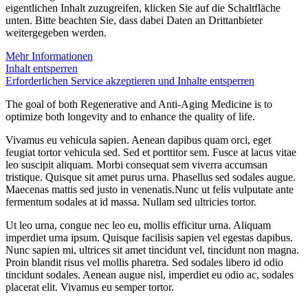
eigentlichen Inhalt zuzugreifen, klicken Sie auf die Schaltfläche
unten. Bitte beachten Sie, dass dabei Daten an Drittanbieter
weitergegeben werden.
Mehr Informationen
Inhalt entsperren
Erforderlichen Service akzeptieren und Inhalte entsperren
The goal of both Regenerative and Anti-Aging Medicine is to
optimize both longevity and to enhance the quality of life.
Vivamus eu vehicula sapien. Aenean dapibus quam orci, eget
feugiat tortor vehicula sed. Sed et porttitor sem. Fusce at lacus vitae
leo suscipit aliquam. Morbi consequat sem viverra accumsan
tristique. Quisque sit amet purus urna. Phasellus sed sodales augue.
Maecenas mattis sed justo in venenatis.Nunc ut felis vulputate ante
fermentum sodales at id massa. Nullam sed ultricies tortor.
Ut leo urna, congue nec leo eu, mollis efficitur urna. Aliquam
imperdiet urna ipsum. Quisque facilisis sapien vel egestas dapibus.
Nunc sapien mi, ultrices sit amet tincidunt vel, tincidunt non magna.
Proin blandit risus vel mollis pharetra. Sed sodales libero id odio
tincidunt sodales. Aenean augue nisl, imperdiet eu odio ac, sodales
placerat elit. Vivamus eu semper tortor.