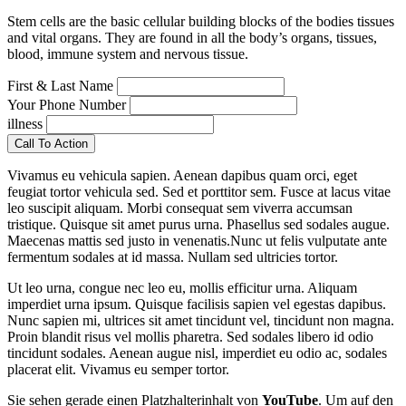
Stem cells are the basic cellular building blocks of the bodies tissues
and vital organs. They are found in all the body’s organs, tissues,
blood, immune system and nervous tissue.
First & Last Name
Your Phone Number
illness
Call To Action
Vivamus eu vehicula sapien. Aenean dapibus quam orci, eget
feugiat tortor vehicula sed. Sed et porttitor sem. Fusce at lacus vitae
leo suscipit aliquam. Morbi consequat sem viverra accumsan
tristique. Quisque sit amet purus urna. Phasellus sed sodales augue.
Maecenas mattis sed justo in venenatis.Nunc ut felis vulputate ante
fermentum sodales at id massa. Nullam sed ultricies tortor.
Ut leo urna, congue nec leo eu, mollis efficitur urna. Aliquam
imperdiet urna ipsum. Quisque facilisis sapien vel egestas dapibus.
Nunc sapien mi, ultrices sit amet tincidunt vel, tincidunt non magna.
Proin blandit risus vel mollis pharetra. Sed sodales libero id odio
tincidunt sodales. Aenean augue nisl, imperdiet eu odio ac, sodales
placerat elit. Vivamus eu semper tortor.
Sie sehen gerade einen Platzhalterinhalt von
YouTube
. Um auf den