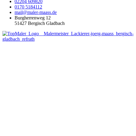
02204 609820
0170 5184112
mail@maler-maass.de
Burgherrenweg 12
51427 Bergisch Gladbach
INNENARBEITEN
FASSADENSANIERUNG
TROCKENBAU
BODENBELÄGE